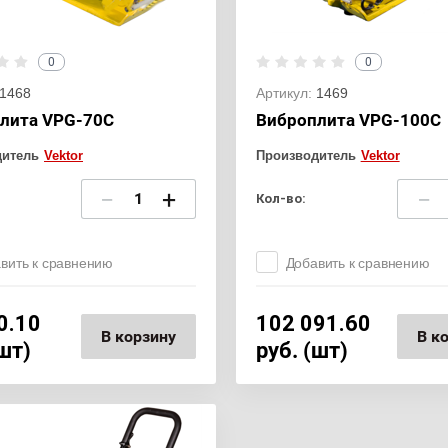
0
0
1468
Артикул:
1469
лита VPG-70C
Виброплита VPG-100C
дитель
Vektor
Производитель
Vektor
−
+
−
Кол-во:
вить к сравнению
Добавить к сравнению
0.10
102 091.60
В корзину
В к
(шт)
руб. (шт)