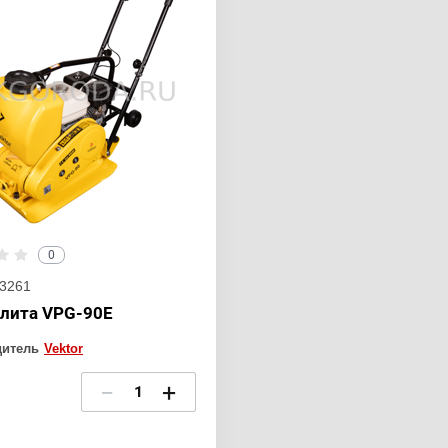
0
3261
лита VPG-90Е
дитель
Vektor
−
+