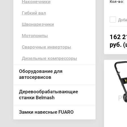
Наконечники
Кол-во:
Гибкий вал
Доба
Швонарезчики
Мотопомпы
162 2
руб. 
Сварочные инверторы
Дизельные компрессоры
Оборудование для
автосервисов
Деревообрабатывающие
станки Belmash
Замки навесные FUARO