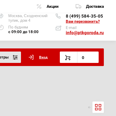
Акции
Доставка
Москва, Сходненский
8 (499) 584-35-05
тупик, дом 4
Вам перезвонить?
По будням
E-mail
с 09:00 до 18:00
info@ptkgoroda.ru
етры
Вход
0