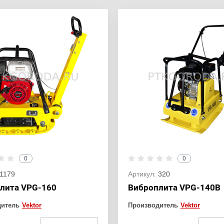
0
0
1179
Артикул:
320
лита VPG-160
Виброплита VPG-140В
дитель
Vektor
Производитель
Vektor