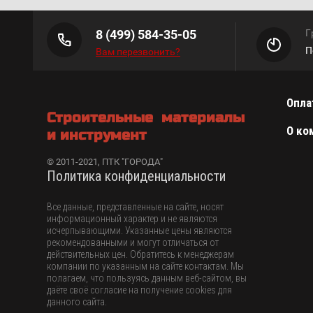
8 (499) 584-35-05
Г
П
Вам перезвонить?
Опла
Строительные материалы
О ко
и инструмент
© 2011-2021, ПТК "ГОРОДА"
Политика конфиденциальности
Все данные, представленные на сайте, носят
информационный характер и не являются
исчерпывающими. Указанные цены являются
рекомендованными и могут отличаться от
действительных цен. Обратитесь к менеджерам
компании по указанным на сайте контактам. Мы
полагаем, что пользуясь данным веб-сайтом, вы
даёте своё согласие на получение cookies для
данного сайта.