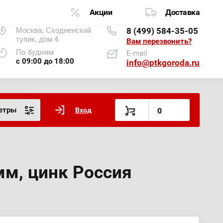
Акции
Доставка
Москва, Сходненский
8 (499) 584-35-05
тупик, дом 4
Вам перезвонить?
По будням
E-mail
с 09:00 до 18:00
info@ptkgoroda.ru
етры
Вход
0
мм, цинк Россия